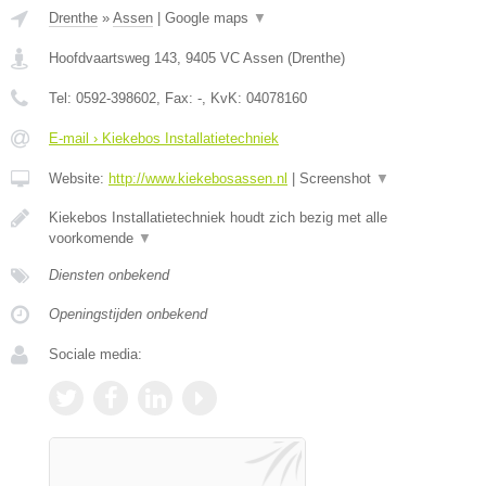
Drenthe
»
Assen
|
Google maps
▼
Hoofdvaartsweg 143
,
9405 VC
Assen
(
Drenthe
)
Tel:
0592-398602
, Fax:
-
, KvK:
04078160
E-mail › Kiekebos Installatietechniek
Website:
http://www.kiekebosassen.nl
|
Screenshot
▼
Kiekebos Installatietechniek houdt zich bezig met alle
voorkomende
▼
Diensten onbekend
Openingstijden onbekend
Sociale media: