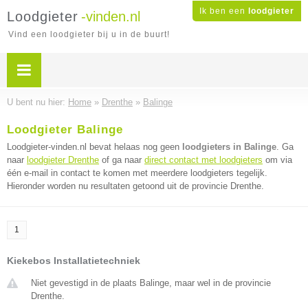
Ik ben een
loodgieter
Loodgieter
-vinden.nl
Vind een loodgieter bij u in de buurt!
U bent nu hier:
Home
»
Drenthe
»
Balinge
Loodgieter Balinge
Loodgieter-vinden.nl bevat helaas nog geen
loodgieters in Balinge
. Ga
naar
loodgieter Drenthe
of ga naar
direct contact met loodgieters
om via
één e-mail in contact te komen met meerdere loodgieters tegelijk.
Hieronder worden nu resultaten getoond uit de provincie Drenthe.
1
Kiekebos Installatietechniek
Niet gevestigd in de plaats Balinge, maar wel in de provincie
Drenthe.