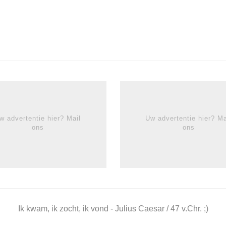
w advertentie hier? Mail
Uw advertentie hier? Ma
ons
ons
Ik kwam, ik zocht, ik vond - Julius Caesar / 47 v.Chr. ;)