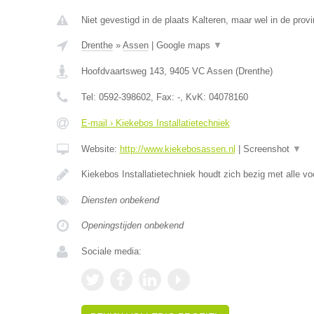
Niet gevestigd in de plaats Kalteren, maar wel in de provi
Drenthe
»
Assen
|
Google maps
▼
Hoofdvaartsweg 143
,
9405 VC
Assen
(
Drenthe
)
Tel:
0592-398602
, Fax:
-
, KvK:
04078160
E-mail › Kiekebos Installatietechniek
Website:
http://www.kiekebosassen.nl
|
Screenshot
▼
Kiekebos Installatietechniek houdt zich bezig met alle 
Diensten onbekend
Openingstijden onbekend
Sociale media: