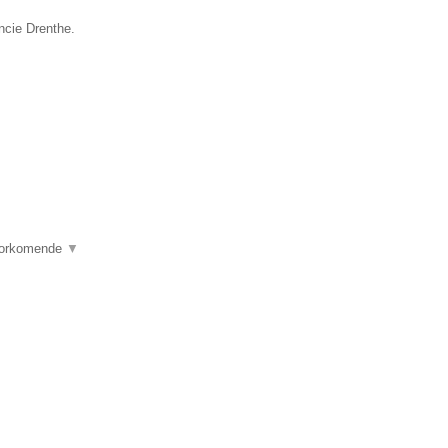
ncie Drenthe.
voorkomende
▼