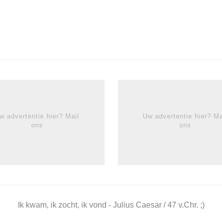
w advertentie hier? Mail
Uw advertentie hier? Ma
ons
ons
Ik kwam, ik zocht, ik vond - Julius Caesar / 47 v.Chr. ;)