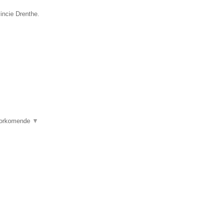
incie Drenthe.
voorkomende
▼