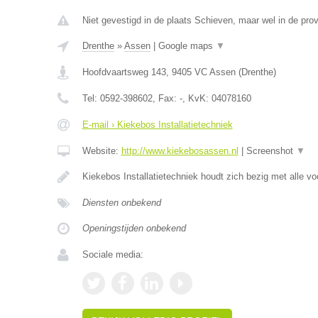
Niet gevestigd in de plaats Schieven, maar wel in de prov
Drenthe
»
Assen
|
Google maps
▼
Hoofdvaartsweg 143
,
9405 VC
Assen
(
Drenthe
)
Tel:
0592-398602
, Fax:
-
, KvK:
04078160
E-mail › Kiekebos Installatietechniek
Website:
http://www.kiekebosassen.nl
|
Screenshot
▼
Kiekebos Installatietechniek houdt zich bezig met alle 
Diensten onbekend
Openingstijden onbekend
Sociale media: