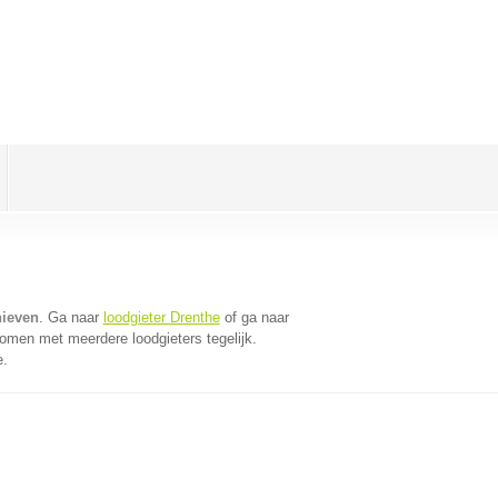
hieven
. Ga naar
loodgieter Drenthe
of ga naar
omen met meerdere loodgieters tegelijk.
e.