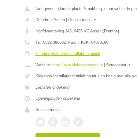
Niet gevestigd in de plaats Struikberg, maar wel in de pro
Drenthe
»
Assen
|
Google maps
▼
Hoofdvaartsweg 143
,
9405 VC
Assen
(
Drenthe
)
Tel:
0592-398602
, Fax:
-
, KvK:
04078160
E-mail › Kiekebos Installatietechniek
Website:
http://www.kiekebosassen.nl
|
Screenshot
▼
Kiekebos Installatietechniek houdt zich bezig met alle 
Diensten onbekend
Openingstijden onbekend
Sociale media: