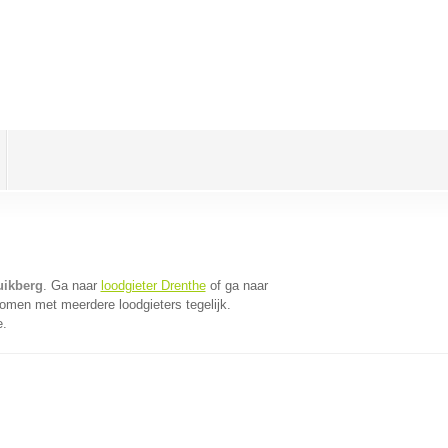
uikberg
. Ga naar
loodgieter Drenthe
of ga naar
omen met meerdere loodgieters tegelijk.
e.