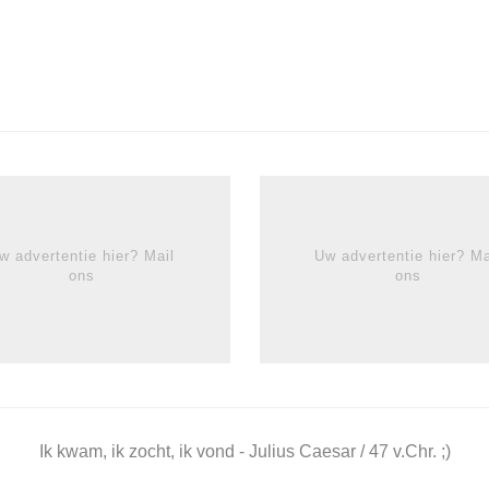
w advertentie hier? Mail
Uw advertentie hier? Ma
ons
ons
Ik kwam, ik zocht, ik vond - Julius Caesar / 47 v.Chr. ;)