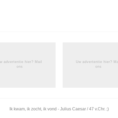
w advertentie hier? Mail
Uw advertentie hier? Ma
ons
ons
Ik kwam, ik zocht, ik vond - Julius Caesar / 47 v.Chr. ;)