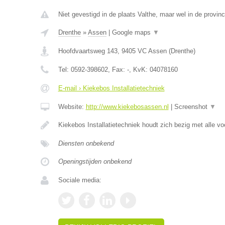
Niet gevestigd in de plaats Valthe, maar wel in de provinc
Drenthe
»
Assen
|
Google maps
▼
Hoofdvaartsweg 143
,
9405 VC
Assen
(
Drenthe
)
Tel:
0592-398602
, Fax:
-
, KvK:
04078160
E-mail › Kiekebos Installatietechniek
Website:
http://www.kiekebosassen.nl
|
Screenshot
▼
Kiekebos Installatietechniek houdt zich bezig met alle 
Diensten onbekend
Openingstijden onbekend
Sociale media: