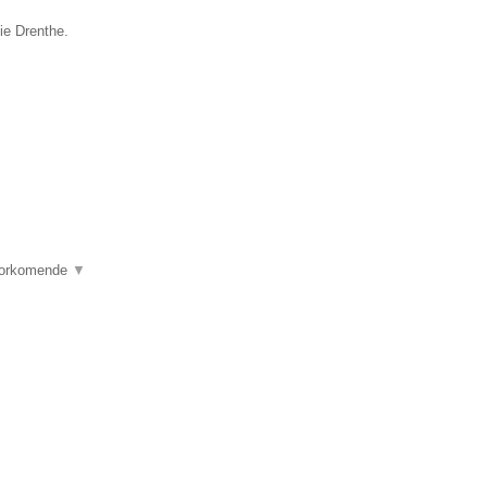
ie Drenthe.
voorkomende
▼