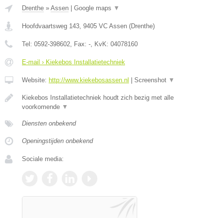
Drenthe
»
Assen
|
Google maps
▼
Hoofdvaartsweg 143
,
9405 VC
Assen
(
Drenthe
)
Tel:
0592-398602
, Fax:
-
, KvK:
04078160
E-mail › Kiekebos Installatietechniek
Website:
http://www.kiekebosassen.nl
|
Screenshot
▼
Kiekebos Installatietechniek houdt zich bezig met alle
voorkomende
▼
Diensten onbekend
Openingstijden onbekend
Sociale media: