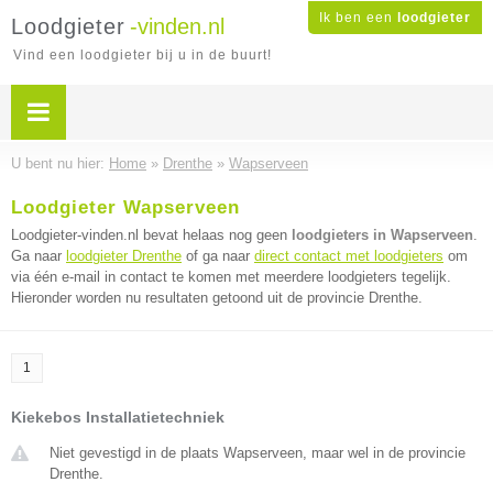
Ik ben een
loodgieter
Loodgieter
-vinden.nl
Vind een loodgieter bij u in de buurt!
U bent nu hier:
Home
»
Drenthe
»
Wapserveen
Loodgieter Wapserveen
Loodgieter-vinden.nl bevat helaas nog geen
loodgieters in Wapserveen
.
Ga naar
loodgieter Drenthe
of ga naar
direct contact met loodgieters
om
via één e-mail in contact te komen met meerdere loodgieters tegelijk.
Hieronder worden nu resultaten getoond uit de provincie Drenthe.
1
Kiekebos Installatietechniek
Niet gevestigd in de plaats Wapserveen, maar wel in de provincie
Drenthe.