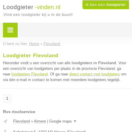
Ik ben een
loodgieter
Loodgieter
-vinden.nl
Vind een loodgieter bij u in de buurt!
U bent nu hier:
Home
»
Flevoland
Loodgieter Flevoland
Hieronder vindt u een overzicht van alle
loodgieters in Flevoland
. Voor
een overzicht van loodgieters per plaats in de provincie Flevoland, ga
naar
loodgieters Flevoland
. Of ga naar
direct contact met loodgieters
om
via één e-mail in contact te komen met meerdere loodgieters tegelijk.
1
Rvs rioolservice
Flevoland
»
Almere
|
Google maps
▼