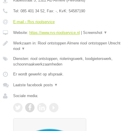
Kabelstraat 5
,
1322 AD
Almere
(
Flevoland
)
Tel:
085 401 34 52
, Fax:
-
, KvK:
54587190
E-mail › Rvs rioolservice
Website:
https://www.rvs-rioolservice.nl
|
Screenshot
▼
Werkzaam in: Riool ontstoppen Almere riool ontstoppen Utrecht
riool
▼
Diensten: riool ontstoppen, rioleringswerk, loodgieterswerk,
schoonmaakwerkzaamheden
Er wordt gewerkt op afspraak.
Laatste facebook posts
▼
Sociale media: