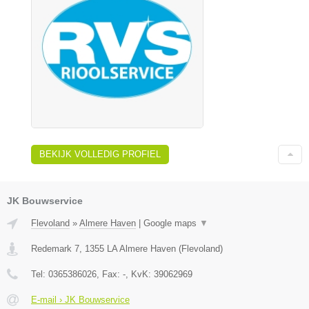
BEKIJK VOLLEDIG PROFIEL
JK Bouwservice
Flevoland
»
Almere Haven
|
Google maps
▼
Redemark 7
,
1355 LA
Almere Haven
(
Flevoland
)
Tel:
0365386026
, Fax:
-
, KvK:
39062969
E-mail › JK Bouwservice