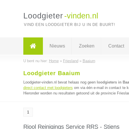
Loodgieter
-vinden.nl
VIND EEN LOODGIETER BIJ U IN DE BUURT!
Nieuws
Zoeken
Contact
U bent nu hier:
Home
»
Friesland
»
Baaium
Loodgieter Baaium
Loodgieter-vinden.nl bevat helaas nog geen
loodgieters in Ba
direct contact met loodgieters
om via één e-mail in contact te k
Hieronder worden nu resultaten getoond uit de provincie Friesla
1
Riool Reinigings Service RRS - Stiens