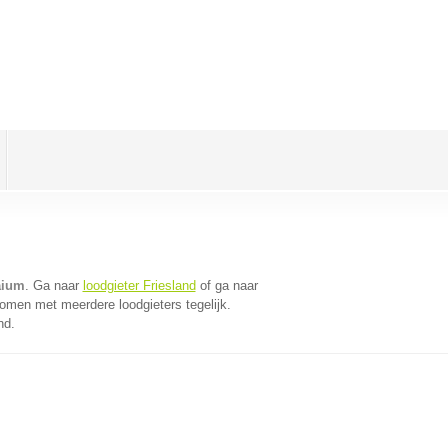
aium
. Ga naar
loodgieter Friesland
of ga naar
omen met meerdere loodgieters tegelijk.
nd.