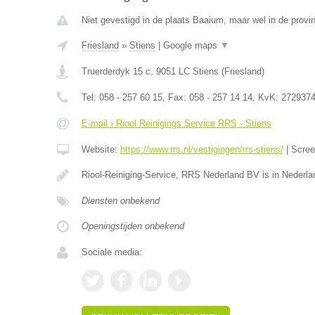
Niet gevestigd in de plaats Baaium, maar wel in de provin
Friesland
»
Stiens
|
Google maps
▼
Truerderdyk 15 c
,
9051 LC
Stiens
(
Friesland
)
Tel:
058 - 257 60 15
, Fax:
058 - 257 14 14
, KvK:
272937
E-mail › Riool Reinigings Service RRS - Stiens
Website:
https://www.rrs.nl/vestigingen/rrs-stiens/
|
Scre
Riool-Reiniging-Service, RRS Nederland BV is in Nederla
Diensten onbekend
Openingstijden onbekend
Sociale media: