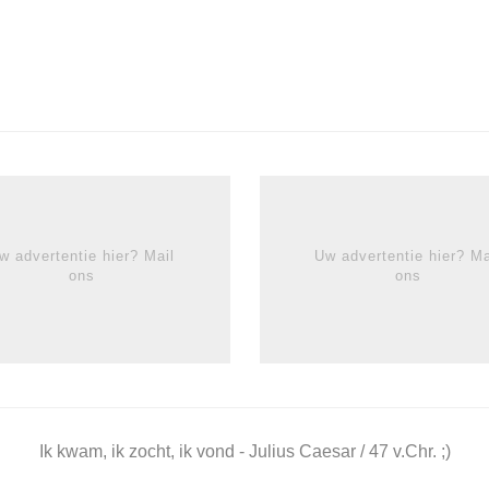
w advertentie hier? Mail
Uw advertentie hier? Ma
ons
ons
Ik kwam, ik zocht, ik vond - Julius Caesar / 47 v.Chr. ;)