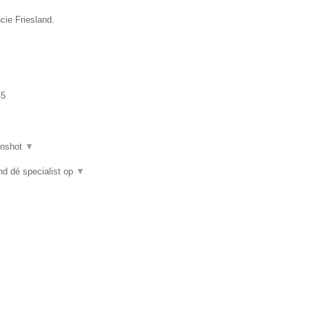
cie Friesland.
45
enshot
▼
nd dé specialist op
▼