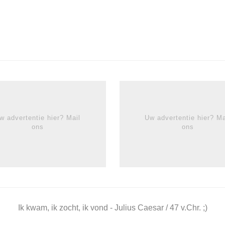
w advertentie hier? Mail
Uw advertentie hier? Ma
ons
ons
Ik kwam, ik zocht, ik vond - Julius Caesar / 47 v.Chr. ;)