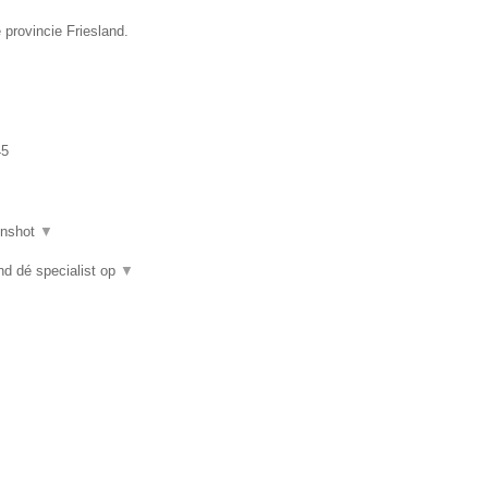
 provincie Friesland.
45
enshot
▼
nd dé specialist op
▼