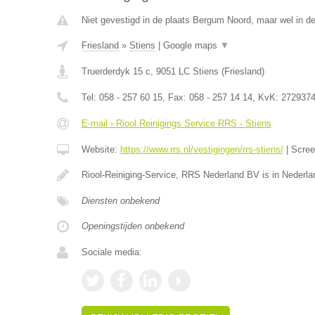
Niet gevestigd in de plaats Bergum Noord, maar wel in de
Friesland
»
Stiens
|
Google maps
▼
Truerderdyk 15 c
,
9051 LC
Stiens
(
Friesland
)
Tel:
058 - 257 60 15
, Fax:
058 - 257 14 14
, KvK:
272937
E-mail › Riool Reinigings Service RRS - Stiens
Website:
https://www.rrs.nl/vestigingen/rrs-stiens/
|
Scre
Riool-Reiniging-Service, RRS Nederland BV is in Nederla
Diensten onbekend
Openingstijden onbekend
Sociale media: