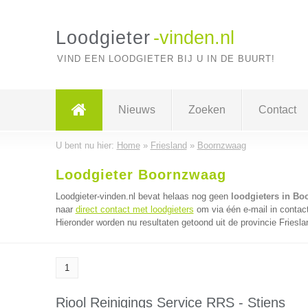
Loodgieter
-vinden.nl
VIND EEN LOODGIETER BIJ U IN DE BUURT!
Nieuws
Zoeken
Contact
U bent nu hier:
Home
»
Friesland
»
Boornzwaag
Loodgieter Boornzwaag
Loodgieter-vinden.nl bevat helaas nog geen
loodgieters in B
naar
direct contact met loodgieters
om via één e-mail in contact
Hieronder worden nu resultaten getoond uit de provincie Friesla
1
Riool Reinigings Service RRS - Stiens