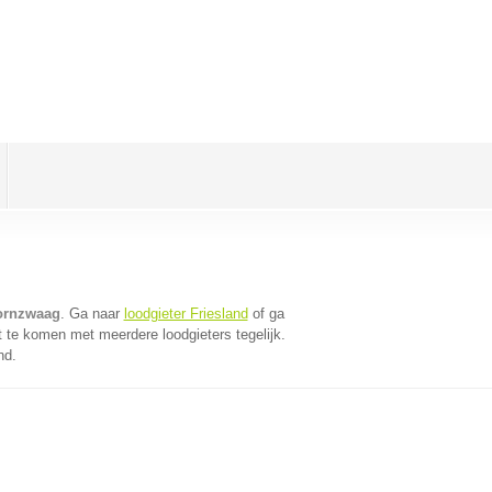
oornzwaag
. Ga naar
loodgieter Friesland
of ga
 te komen met meerdere loodgieters tegelijk.
nd.