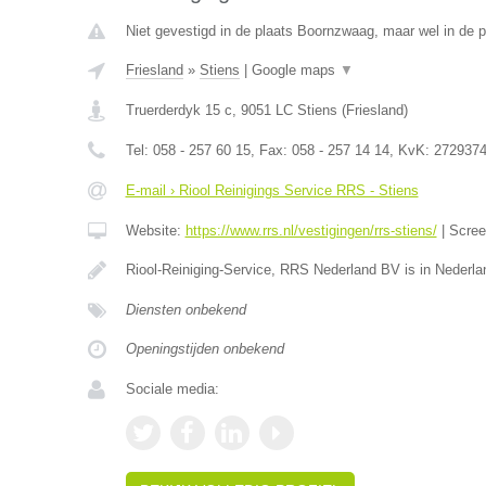
Niet gevestigd in de plaats Boornzwaag, maar wel in de p
Friesland
»
Stiens
|
Google maps
▼
Truerderdyk 15 c
,
9051 LC
Stiens
(
Friesland
)
Tel:
058 - 257 60 15
, Fax:
058 - 257 14 14
, KvK:
272937
E-mail › Riool Reinigings Service RRS - Stiens
Website:
https://www.rrs.nl/vestigingen/rrs-stiens/
|
Scre
Riool-Reiniging-Service, RRS Nederland BV is in Nederla
Diensten onbekend
Openingstijden onbekend
Sociale media: