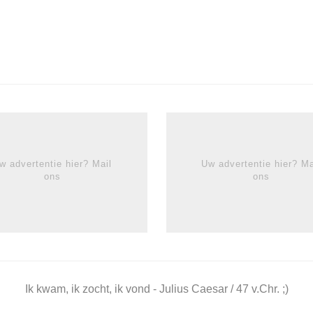
w advertentie hier? Mail
Uw advertentie hier? Ma
ons
ons
Ik kwam, ik zocht, ik vond - Julius Caesar / 47 v.Chr. ;)