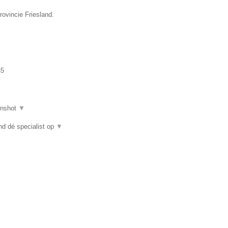
rovincie Friesland.
45
enshot
▼
nd dé specialist op
▼