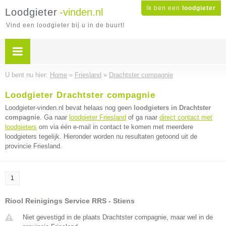
Ik ben een
loodgieter
Loodgieter
-vinden.nl
Vind een loodgieter bij u in de buurt!
U bent nu hier:
Home
»
Friesland
»
Drachtster compagnie
Loodgieter Drachtster compagnie
Loodgieter-vinden.nl bevat helaas nog geen
loodgieters in Drachtster
compagnie
. Ga naar
loodgieter Friesland
of ga naar
direct contact met
loodgieters
om via één e-mail in contact te komen met meerdere
loodgieters tegelijk. Hieronder worden nu resultaten getoond uit de
provincie Friesland.
1
Riool Reinigings Service RRS - Stiens
Niet gevestigd in de plaats Drachtster compagnie, maar wel in de