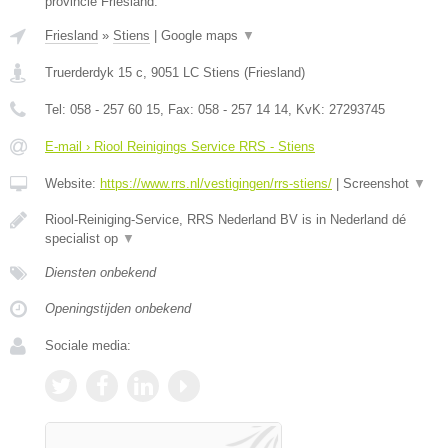
provincie Friesland.
Friesland
»
Stiens
|
Google maps
▼
Truerderdyk 15 c
,
9051 LC
Stiens
(
Friesland
)
Tel:
058 - 257 60 15
, Fax:
058 - 257 14 14
, KvK:
27293745
E-mail › Riool Reinigings Service RRS - Stiens
Website:
https://www.rrs.nl/vestigingen/rrs-stiens/
|
Screenshot
▼
Riool-Reiniging-Service, RRS Nederland BV is in Nederland dé
specialist op
▼
Diensten onbekend
Openingstijden onbekend
Sociale media: