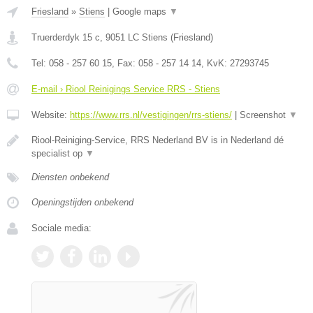
Friesland
»
Stiens
|
Google maps
▼
Truerderdyk 15 c
,
9051 LC
Stiens
(
Friesland
)
Tel:
058 - 257 60 15
, Fax:
058 - 257 14 14
, KvK:
27293745
E-mail › Riool Reinigings Service RRS - Stiens
Website:
https://www.rrs.nl/vestigingen/rrs-stiens/
|
Screenshot
▼
Riool-Reiniging-Service, RRS Nederland BV is in Nederland dé
specialist op
▼
Diensten onbekend
Openingstijden onbekend
Sociale media: