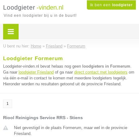
Ik ben een
loodgieter
Loodgieter
-vinden.nl
Vind een loodgieter bij u in de buurt!
U bent nu hier:
Home
»
Friesland
»
Formerum
Loodgieter Formerum
Loodgieter-vinden.nl bevat helaas nog geen
loodgieters in Formerum
.
Ga naar
loodgieter Friesland
of ga naar
direct contact met loodgieters
om
via één e-mail in contact te komen met meerdere loodgieters tegelijk.
Hieronder worden nu resultaten getoond uit de provincie Friesland.
1
Riool Reinigings Service RRS - Stiens
Niet gevestigd in de plaats Formerum, maar wel in de provincie
Friesland.