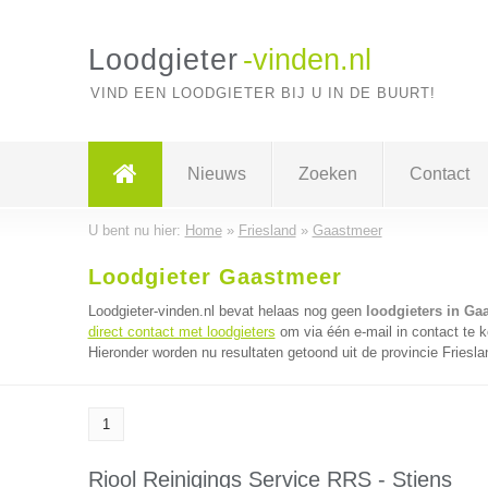
Loodgieter
-vinden.nl
VIND EEN LOODGIETER BIJ U IN DE BUURT!
Nieuws
Zoeken
Contact
U bent nu hier:
Home
»
Friesland
»
Gaastmeer
Loodgieter Gaastmeer
Loodgieter-vinden.nl bevat helaas nog geen
loodgieters in Ga
direct contact met loodgieters
om via één e-mail in contact te k
Hieronder worden nu resultaten getoond uit de provincie Friesla
1
Riool Reinigings Service RRS - Stiens