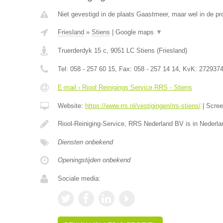
Niet gevestigd in de plaats Gaastmeer, maar wel in de pro
Friesland
»
Stiens
|
Google maps
▼
Truerderdyk 15 c
,
9051 LC
Stiens
(
Friesland
)
Tel:
058 - 257 60 15
, Fax:
058 - 257 14 14
, KvK:
272937
E-mail › Riool Reinigings Service RRS - Stiens
Website:
https://www.rrs.nl/vestigingen/rrs-stiens/
|
Scre
Riool-Reiniging-Service, RRS Nederland BV is in Nederla
Diensten onbekend
Openingstijden onbekend
Sociale media: