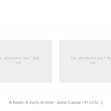
w advertentie hier? Mail
Uw advertentie hier? Ma
ons
ons
Ik kwam, ik zocht, ik vond - Julius Caesar / 47 v.Chr. ;)