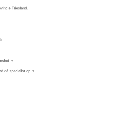
vincie Friesland.
45
enshot
▼
nd dé specialist op
▼