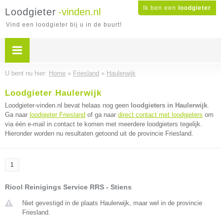
Ik ben een
loodgieter
Loodgieter
-vinden.nl
Vind een loodgieter bij u in de buurt!
U bent nu hier:
Home
»
Friesland
»
Haulerwijk
Loodgieter Haulerwijk
Loodgieter-vinden.nl bevat helaas nog geen
loodgieters in Haulerwijk
.
Ga naar
loodgieter Friesland
of ga naar
direct contact met loodgieters
om
via één e-mail in contact te komen met meerdere loodgieters tegelijk.
Hieronder worden nu resultaten getoond uit de provincie Friesland.
1
Riool Reinigings Service RRS - Stiens
Niet gevestigd in de plaats Haulerwijk, maar wel in de provincie
Friesland.