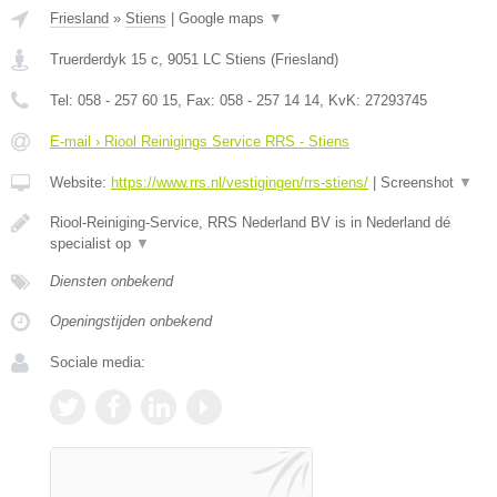
Friesland
»
Stiens
|
Google maps
▼
Truerderdyk 15 c
,
9051 LC
Stiens
(
Friesland
)
Tel:
058 - 257 60 15
, Fax:
058 - 257 14 14
, KvK:
27293745
E-mail › Riool Reinigings Service RRS - Stiens
Website:
https://www.rrs.nl/vestigingen/rrs-stiens/
|
Screenshot
▼
Riool-Reiniging-Service, RRS Nederland BV is in Nederland dé
specialist op
▼
Diensten onbekend
Openingstijden onbekend
Sociale media: