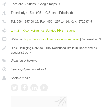
Friesland
»
Stiens
|
Google maps
▼
Truerderdyk 15 c
,
9051 LC
Stiens
(
Friesland
)
Tel:
058 - 257 60 15
, Fax:
058 - 257 14 14
, KvK:
27293745
E-mail › Riool Reinigings Service RRS - Stiens
Website:
https://www.rrs.nl/vestigingen/rrs-stiens/
|
Screenshot
▼
Riool-Reiniging-Service, RRS Nederland BV is in Nederland dé
specialist op
▼
Diensten onbekend
Openingstijden onbekend
Sociale media: