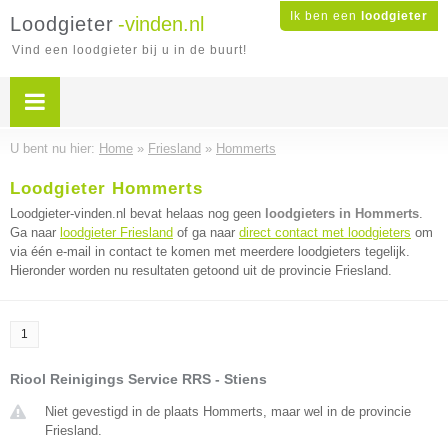
Ik ben een
loodgieter
Loodgieter
-vinden.nl
Vind een loodgieter bij u in de buurt!
U bent nu hier:
Home
»
Friesland
»
Hommerts
Loodgieter Hommerts
Loodgieter-vinden.nl bevat helaas nog geen
loodgieters in Hommerts
.
Ga naar
loodgieter Friesland
of ga naar
direct contact met loodgieters
om
via één e-mail in contact te komen met meerdere loodgieters tegelijk.
Hieronder worden nu resultaten getoond uit de provincie Friesland.
1
Riool Reinigings Service RRS - Stiens
Niet gevestigd in de plaats Hommerts, maar wel in de provincie
Friesland.