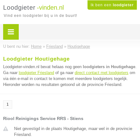
Ik ben een
loodgieter
Loodgieter
-vinden.nl
Vind een loodgieter bij u in de buurt!
U bent nu hier:
Home
»
Friesland
»
Houtigehage
Loodgieter Houtigehage
Loodgieter-vinden.nl bevat helaas nog geen
loodgieters in Houtigehage
.
Ga naar
loodgieter Friesland
of ga naar
direct contact met loodgieters
om
via één e-mail in contact te komen met meerdere loodgieters tegelijk.
Hieronder worden nu resultaten getoond uit de provincie Friesland.
1
Riool Reinigings Service RRS - Stiens
Niet gevestigd in de plaats Houtigehage, maar wel in de provincie
Friesland.