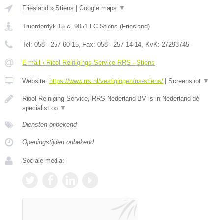
Friesland
»
Stiens
|
Google maps
▼
Truerderdyk 15 c
,
9051 LC
Stiens
(
Friesland
)
Tel:
058 - 257 60 15
, Fax:
058 - 257 14 14
, KvK:
27293745
E-mail › Riool Reinigings Service RRS - Stiens
Website:
https://www.rrs.nl/vestigingen/rrs-stiens/
|
Screenshot
▼
Riool-Reiniging-Service, RRS Nederland BV is in Nederland dé
specialist op
▼
Diensten onbekend
Openingstijden onbekend
Sociale media: