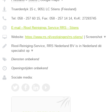
Truerderdyk 15 c
,
9051 LC
Stiens
(
Friesland
)
Tel:
058 - 257 60 15
, Fax:
058 - 257 14 14
, KvK:
27293745
E-mail › Riool Reinigings Service RRS - Stiens
Website:
https://www.rrs.nl/vestigingen/rrs-stiens/
|
Screenshot
▼
Riool-Reiniging-Service, RRS Nederland BV is in Nederland dé
specialist op
▼
Diensten onbekend
Openingstijden onbekend
Sociale media: