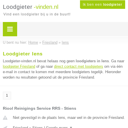
Ik ben een
loodgieter
Loodgieter
-vinden.nl
Vind een loodgieter bij u in de buurt!
U bent nu hier:
Home
»
Friesland
»
Iens
Loodgieter Iens
Loodgieter-vinden.nl bevat helaas nog geen
loodgieters in Iens
. Ga naar
loodgieter Friesland
of ga naar
direct contact met loodgieters
om via één
e-mail in contact te komen met meerdere loodgieters tegelijk. Hieronder
worden nu resultaten getoond uit de provincie Friesland.
1
Riool Reinigings Service RRS - Stiens
Niet gevestigd in de plaats Iens, maar wel in de provincie Friesland.
Friesland
»
Stiens
|
Google maps
▼