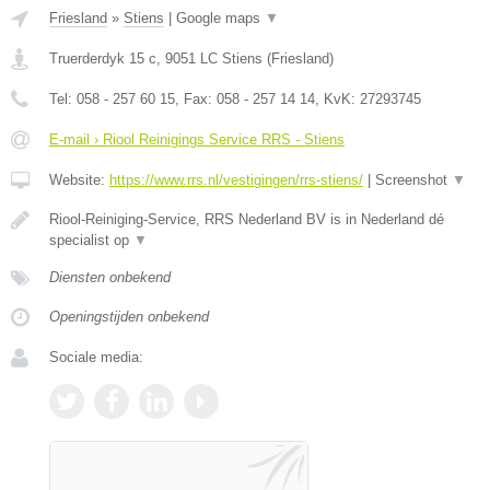
Friesland
»
Stiens
|
Google maps
▼
Truerderdyk 15 c
,
9051 LC
Stiens
(
Friesland
)
Tel:
058 - 257 60 15
, Fax:
058 - 257 14 14
, KvK:
27293745
E-mail › Riool Reinigings Service RRS - Stiens
Website:
https://www.rrs.nl/vestigingen/rrs-stiens/
|
Screenshot
▼
Riool-Reiniging-Service, RRS Nederland BV is in Nederland dé
specialist op
▼
Diensten onbekend
Openingstijden onbekend
Sociale media: