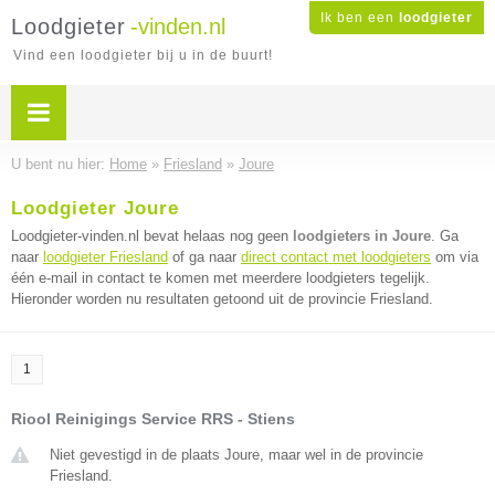
Ik ben een
loodgieter
Loodgieter
-vinden.nl
Vind een loodgieter bij u in de buurt!
U bent nu hier:
Home
»
Friesland
»
Joure
Loodgieter Joure
Loodgieter-vinden.nl bevat helaas nog geen
loodgieters in Joure
. Ga
naar
loodgieter Friesland
of ga naar
direct contact met loodgieters
om via
één e-mail in contact te komen met meerdere loodgieters tegelijk.
Hieronder worden nu resultaten getoond uit de provincie Friesland.
1
Riool Reinigings Service RRS - Stiens
Niet gevestigd in de plaats Joure, maar wel in de provincie
Friesland.