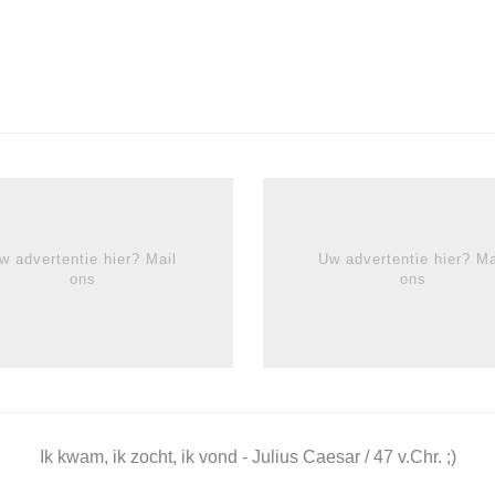
w advertentie hier? Mail
Uw advertentie hier? Ma
ons
ons
Ik kwam, ik zocht, ik vond - Julius Caesar / 47 v.Chr. ;)