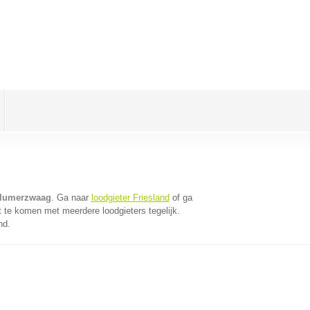
ollumerzwaag
. Ga naar
loodgieter Friesland
of ga
 te komen met meerdere loodgieters tegelijk.
nd.