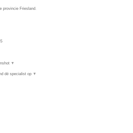
 provincie Friesland.
45
enshot
▼
nd dé specialist op
▼