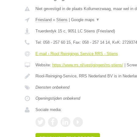
Niet gevestigd in de plaats Kollumerzwaag, maar wel in de
Friesland
»
Stiens
|
Google maps
▼
Truerderdyk 15 c
,
9051 LC
Stiens
(
Friesland
)
Tel:
058 - 257 60 15
, Fax:
058 - 257 14 14
, KvK:
272937
E-mail › Riool Reinigings Service RRS - Stiens
Website:
https://www.rrs.nl/vestigingen/rrs-stiens/
|
Scre
Riool-Reiniging-Service, RRS Nederland BV is in Nederla
Diensten onbekend
Openingstijden onbekend
Sociale media: