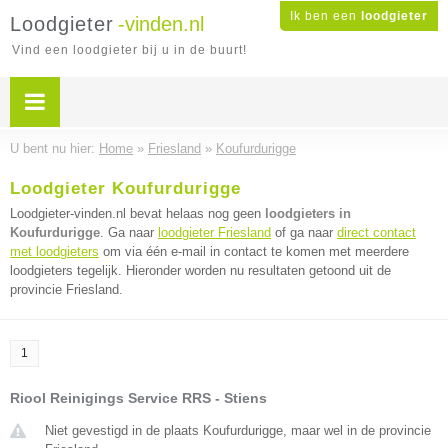
Ik ben een
loodgieter
Loodgieter
-vinden.nl
Vind een loodgieter bij u in de buurt!
U bent nu hier:
Home
»
Friesland
»
Koufurdurigge
Loodgieter Koufurdurigge
Loodgieter-vinden.nl bevat helaas nog geen
loodgieters in
Koufurdurigge
. Ga naar
loodgieter Friesland
of ga naar
direct contact
met loodgieters
om via één e-mail in contact te komen met meerdere
loodgieters tegelijk. Hieronder worden nu resultaten getoond uit de
provincie Friesland.
1
Riool Reinigings Service RRS - Stiens
Niet gevestigd in de plaats Koufurdurigge, maar wel in de provincie