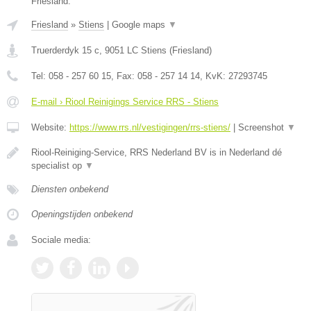
Friesland.
Friesland
»
Stiens
|
Google maps
▼
Truerderdyk 15 c
,
9051 LC
Stiens
(
Friesland
)
Tel:
058 - 257 60 15
, Fax:
058 - 257 14 14
, KvK:
27293745
E-mail › Riool Reinigings Service RRS - Stiens
Website:
https://www.rrs.nl/vestigingen/rrs-stiens/
|
Screenshot
▼
Riool-Reiniging-Service, RRS Nederland BV is in Nederland dé
specialist op
▼
Diensten onbekend
Openingstijden onbekend
Sociale media: