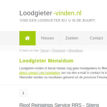
Loodgieter
-vinden.nl
VIND EEN LOODGIETER BIJ U IN DE BUURT!
Nieuws
Zoeken
Contact
U bent nu hier:
Home
»
Friesland
»
Menaldum
Loodgieter Menaldum
Loodgieter-vinden.nl bevat helaas nog geen
loodgieters in M
direct contact met loodgieters
om via één e-mail in contact te k
Hieronder worden nu resultaten getoond uit de provincie Friesla
1
Riool Reinigings Service RRS - Stiens