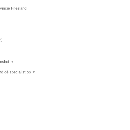
vincie Friesland.
45
enshot
▼
nd dé specialist op
▼