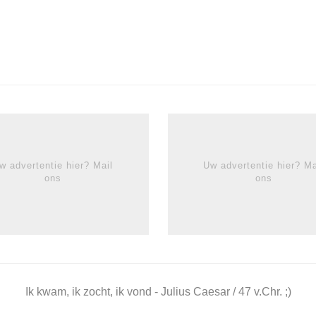
w advertentie hier? Mail
Uw advertentie hier? Ma
ons
ons
Ik kwam, ik zocht, ik vond - Julius Caesar / 47 v.Chr. ;)