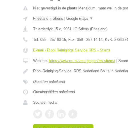
Niet gevestigd in de plaats Menaldum, maar wel in de pro
Friesland
»
Stiens
|
Google maps
▼
Truerderdyk 15 c
,
9051 LC
Stiens
(
Friesland
)
Tel:
058 - 257 60 15
, Fax:
058 - 257 14 14
, KvK:
272937
E-mail › Riool Reinigings Service RRS - Stiens
Website:
https://www.rrs.nl/vestigingen/rrs-stiens/
|
Scre
Riool-Reiniging-Service, RRS Nederland BV is in Nederla
Diensten onbekend
Openingstijden onbekend
Sociale media: