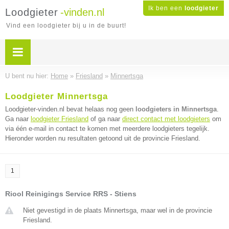
Ik ben een
loodgieter
Loodgieter
-vinden.nl
Vind een loodgieter bij u in de buurt!
U bent nu hier:
Home
»
Friesland
»
Minnertsga
Loodgieter Minnertsga
Loodgieter-vinden.nl bevat helaas nog geen
loodgieters in Minnertsga
.
Ga naar
loodgieter Friesland
of ga naar
direct contact met loodgieters
om
via één e-mail in contact te komen met meerdere loodgieters tegelijk.
Hieronder worden nu resultaten getoond uit de provincie Friesland.
1
Riool Reinigings Service RRS - Stiens
Niet gevestigd in de plaats Minnertsga, maar wel in de provincie
Friesland.