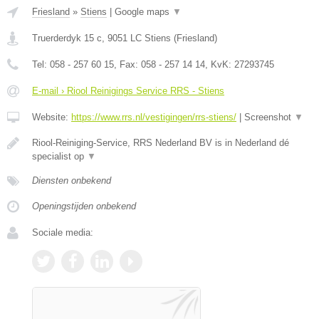
Friesland
»
Stiens
|
Google maps
▼
Truerderdyk 15 c
,
9051 LC
Stiens
(
Friesland
)
Tel:
058 - 257 60 15
, Fax:
058 - 257 14 14
, KvK:
27293745
E-mail › Riool Reinigings Service RRS - Stiens
Website:
https://www.rrs.nl/vestigingen/rrs-stiens/
|
Screenshot
▼
Riool-Reiniging-Service, RRS Nederland BV is in Nederland dé
specialist op
▼
Diensten onbekend
Openingstijden onbekend
Sociale media: