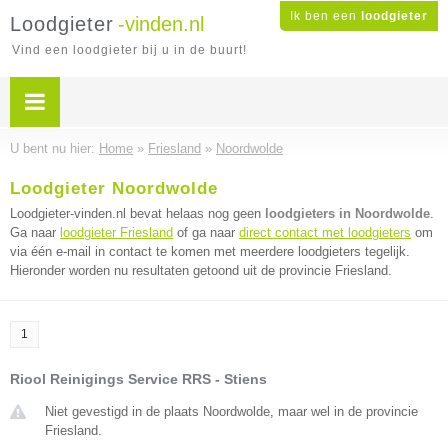
Ik ben een
loodgieter
Loodgieter
-vinden.nl
Vind een loodgieter bij u in de buurt!
U bent nu hier:
Home
»
Friesland
»
Noordwolde
Loodgieter Noordwolde
Loodgieter-vinden.nl bevat helaas nog geen
loodgieters in Noordwolde
.
Ga naar
loodgieter Friesland
of ga naar
direct contact met loodgieters
om
via één e-mail in contact te komen met meerdere loodgieters tegelijk.
Hieronder worden nu resultaten getoond uit de provincie Friesland.
1
Riool Reinigings Service RRS - Stiens
Niet gevestigd in de plaats Noordwolde, maar wel in de provincie
Friesland.