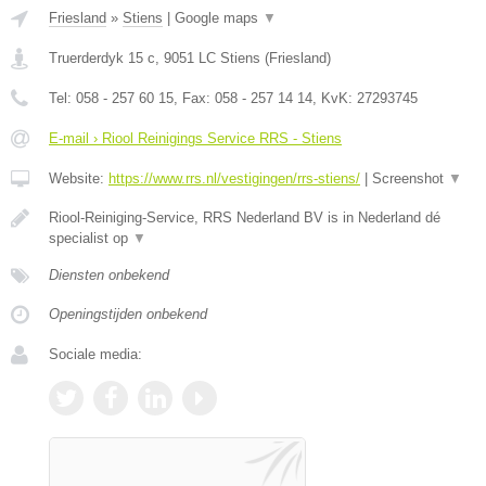
Friesland
»
Stiens
|
Google maps
▼
Truerderdyk 15 c
,
9051 LC
Stiens
(
Friesland
)
Tel:
058 - 257 60 15
, Fax:
058 - 257 14 14
, KvK:
27293745
E-mail › Riool Reinigings Service RRS - Stiens
Website:
https://www.rrs.nl/vestigingen/rrs-stiens/
|
Screenshot
▼
Riool-Reiniging-Service, RRS Nederland BV is in Nederland dé
specialist op
▼
Diensten onbekend
Openingstijden onbekend
Sociale media: