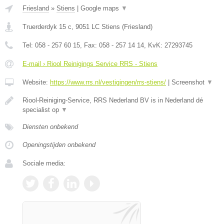
Friesland
»
Stiens
|
Google maps
▼
Truerderdyk 15 c
,
9051 LC
Stiens
(
Friesland
)
Tel:
058 - 257 60 15
, Fax:
058 - 257 14 14
, KvK:
27293745
E-mail › Riool Reinigings Service RRS - Stiens
Website:
https://www.rrs.nl/vestigingen/rrs-stiens/
|
Screenshot
▼
Riool-Reiniging-Service, RRS Nederland BV is in Nederland dé
specialist op
▼
Diensten onbekend
Openingstijden onbekend
Sociale media: