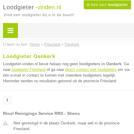
Ik ben een
loodgieter
Loodgieter
-vinden.nl
Vind een loodgieter bij u in de buurt!
U bent nu hier:
Home
»
Friesland
»
Oenkerk
Loodgieter Oenkerk
Loodgieter-vinden.nl bevat helaas nog geen
loodgieters in Oenkerk
. Ga
naar
loodgieter Friesland
of ga naar
direct contact met loodgieters
om via
één e-mail in contact te komen met meerdere loodgieters tegelijk.
Hieronder worden nu resultaten getoond uit de provincie Friesland.
1
Riool Reinigings Service RRS - Stiens
Niet gevestigd in de plaats Oenkerk, maar wel in de provincie
Friesland.