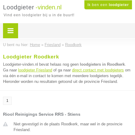
Ik ben een
loodgieter
Loodgieter
-vinden.nl
Vind een loodgieter bij u in de buurt!
U bent nu hier:
Home
»
Friesland
»
Roodkerk
Loodgieter Roodkerk
Loodgieter-vinden.nl bevat helaas nog geen
loodgieters in Roodkerk
.
Ga naar
loodgieter Friesland
of ga naar
direct contact met loodgieters
om
via één e-mail in contact te komen met meerdere loodgieters tegelijk.
Hieronder worden nu resultaten getoond uit de provincie Friesland.
1
Riool Reinigings Service RRS - Stiens
Niet gevestigd in de plaats Roodkerk, maar wel in de provincie
Friesland.