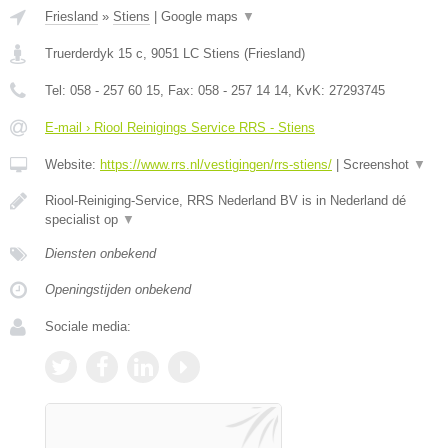
Friesland
»
Stiens
|
Google maps
▼
Truerderdyk 15 c
,
9051 LC
Stiens
(
Friesland
)
Tel:
058 - 257 60 15
, Fax:
058 - 257 14 14
, KvK:
27293745
E-mail › Riool Reinigings Service RRS - Stiens
Website:
https://www.rrs.nl/vestigingen/rrs-stiens/
|
Screenshot
▼
Riool-Reiniging-Service, RRS Nederland BV is in Nederland dé
specialist op
▼
Diensten onbekend
Openingstijden onbekend
Sociale media: