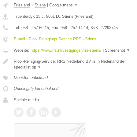
Friesland
»
Stiens
|
Google maps
▼
Truerderdyk 15 c
,
9051 LC
Stiens
(
Friesland
)
Tel:
058 - 257 60 15
, Fax:
058 - 257 14 14
, KvK:
27293745
E-mail › Riool Reinigings Service RRS - Stiens
Website:
https://www.rrs.nl/vestigingen/rrs-stiens/
|
Screenshot
▼
Riool-Reiniging-Service, RRS Nederland BV is in Nederland dé
specialist op
▼
Diensten onbekend
Openingstijden onbekend
Sociale media: