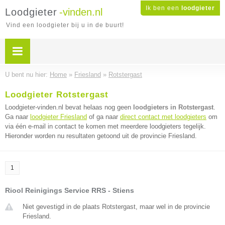
Ik ben een
loodgieter
Loodgieter
-vinden.nl
Vind een loodgieter bij u in de buurt!
U bent nu hier:
Home
»
Friesland
»
Rotstergast
Loodgieter Rotstergast
Loodgieter-vinden.nl bevat helaas nog geen
loodgieters in Rotstergast
.
Ga naar
loodgieter Friesland
of ga naar
direct contact met loodgieters
om
via één e-mail in contact te komen met meerdere loodgieters tegelijk.
Hieronder worden nu resultaten getoond uit de provincie Friesland.
1
Riool Reinigings Service RRS - Stiens
Niet gevestigd in de plaats Rotstergast, maar wel in de provincie
Friesland.