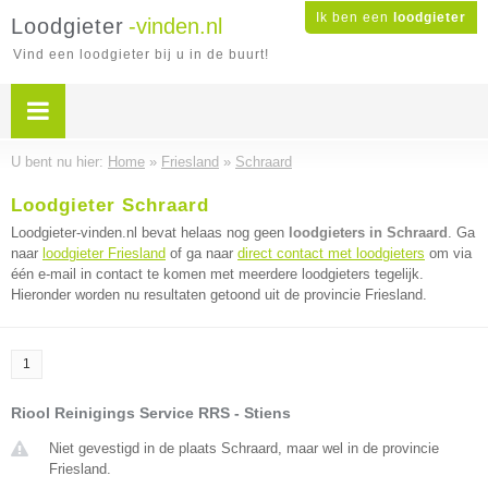
Ik ben een
loodgieter
Loodgieter
-vinden.nl
Vind een loodgieter bij u in de buurt!
U bent nu hier:
Home
»
Friesland
»
Schraard
Loodgieter Schraard
Loodgieter-vinden.nl bevat helaas nog geen
loodgieters in Schraard
. Ga
naar
loodgieter Friesland
of ga naar
direct contact met loodgieters
om via
één e-mail in contact te komen met meerdere loodgieters tegelijk.
Hieronder worden nu resultaten getoond uit de provincie Friesland.
1
Riool Reinigings Service RRS - Stiens
Niet gevestigd in de plaats Schraard, maar wel in de provincie
Friesland.