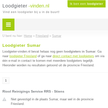
Ik ben een
loodgieter
Loodgieter
-vinden.nl
Vind een loodgieter bij u in de buurt!
U bent nu hier:
Home
»
Friesland
»
Sumar
Loodgieter Sumar
Loodgieter-vinden.nl bevat helaas nog geen
loodgieters in Sumar
. Ga
naar
loodgieter Friesland
of ga naar
direct contact met loodgieters
om via
één e-mail in contact te komen met meerdere loodgieters tegelijk.
Hieronder worden nu resultaten getoond uit de provincie Friesland.
1
Riool Reinigings Service RRS - Stiens
Niet gevestigd in de plaats Sumar, maar wel in de provincie
Friesland.