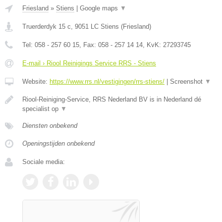
Friesland
»
Stiens
|
Google maps
▼
Truerderdyk 15 c
,
9051 LC
Stiens
(
Friesland
)
Tel:
058 - 257 60 15
, Fax:
058 - 257 14 14
, KvK:
27293745
E-mail › Riool Reinigings Service RRS - Stiens
Website:
https://www.rrs.nl/vestigingen/rrs-stiens/
|
Screenshot
▼
Riool-Reiniging-Service, RRS Nederland BV is in Nederland dé
specialist op
▼
Diensten onbekend
Openingstijden onbekend
Sociale media: