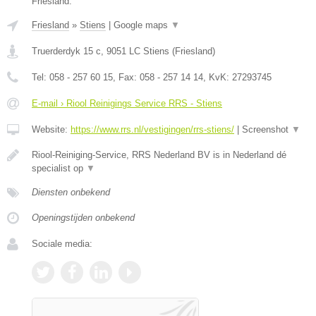
Friesland.
Friesland
»
Stiens
|
Google maps
▼
Truerderdyk 15 c
,
9051 LC
Stiens
(
Friesland
)
Tel:
058 - 257 60 15
, Fax:
058 - 257 14 14
, KvK:
27293745
E-mail › Riool Reinigings Service RRS - Stiens
Website:
https://www.rrs.nl/vestigingen/rrs-stiens/
|
Screenshot
▼
Riool-Reiniging-Service, RRS Nederland BV is in Nederland dé
specialist op
▼
Diensten onbekend
Openingstijden onbekend
Sociale media: