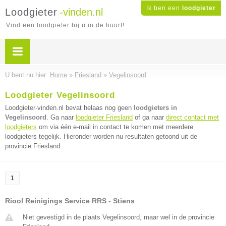
Ik ben een
loodgieter
Loodgieter
-vinden.nl
Vind een loodgieter bij u in de buurt!
U bent nu hier:
Home
»
Friesland
»
Vegelinsoord
Loodgieter Vegelinsoord
Loodgieter-vinden.nl bevat helaas nog geen
loodgieters in
Vegelinsoord
. Ga naar
loodgieter Friesland
of ga naar
direct contact met
loodgieters
om via één e-mail in contact te komen met meerdere
loodgieters tegelijk. Hieronder worden nu resultaten getoond uit de
provincie Friesland.
1
Riool Reinigings Service RRS - Stiens
Niet gevestigd in de plaats Vegelinsoord, maar wel in de provincie