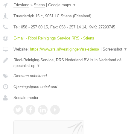
Friesland
»
Stiens
|
Google maps
▼
Truerderdyk 15 c
,
9051 LC
Stiens
(
Friesland
)
Tel:
058 - 257 60 15
, Fax:
058 - 257 14 14
, KvK:
27293745
E-mail › Riool Reinigings Service RRS - Stiens
Website:
https://www.rrs.nl/vestigingen/rrs-stiens/
|
Screenshot
▼
Riool-Reiniging-Service, RRS Nederland BV is in Nederland dé
specialist op
▼
Diensten onbekend
Openingstijden onbekend
Sociale media: