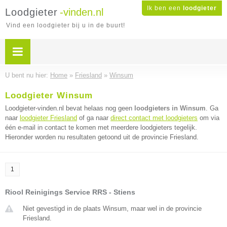
Ik ben een
loodgieter
Loodgieter
-vinden.nl
Vind een loodgieter bij u in de buurt!
U bent nu hier:
Home
»
Friesland
»
Winsum
Loodgieter Winsum
Loodgieter-vinden.nl bevat helaas nog geen
loodgieters in Winsum
. Ga
naar
loodgieter Friesland
of ga naar
direct contact met loodgieters
om via
één e-mail in contact te komen met meerdere loodgieters tegelijk.
Hieronder worden nu resultaten getoond uit de provincie Friesland.
1
Riool Reinigings Service RRS - Stiens
Niet gevestigd in de plaats Winsum, maar wel in de provincie
Friesland.