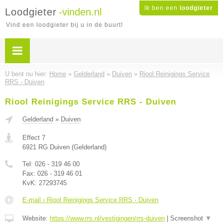
Ik ben een
loodgieter
Loodgieter
-vinden.nl
Vind een loodgieter bij u in de buurt!
U bent nu hier:
Home
»
Gelderland
»
Duiven
»
Riool Reinigings Service
RRS - Duiven
Riool Reinigings Service RRS - Duiven
Gelderland
»
Duiven
Effect 7
6921 RG
Duiven
(
Gelderland
)
Tel:
026 - 319 46 00
Fax:
026 - 319 46 01
KvK:
27293745
E-mail › Riool Reinigings Service RRS - Duiven
Website:
https://www.rrs.nl/vestigingen/rrs-duiven
|
Screenshot
▼