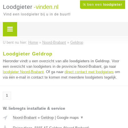
Ik ben een
loodgieter
Loodgieter
-vinden.nl
Vind een loodgieter bij u in de buurt!
U bent nu hier:
Home
»
Noord-Brabant
»
Geldrop
Loodgieter Geldrop
Hieronder vindt u een overzicht van alle
loodgieters in Geldrop
. Voor
een overzicht van loodgieters in de provincie Noord-Brabant, ga naar
loodgieter Noord-Brabant
. Of ga naar
direct contact met loodgieters
om
via één e-mail in contact te komen met meerdere loodgieters tegelijk.
1
W. liebregts installatie & service
Noord-Brabant
»
Geldrop
|
Google maps
▼