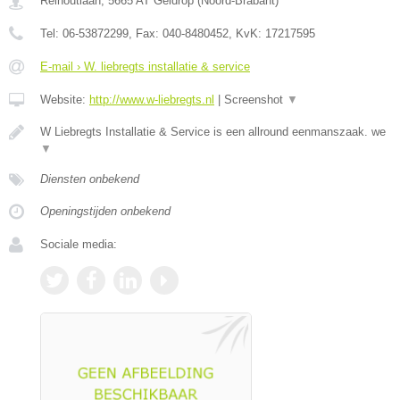
Reinoutlaan
,
5665 AT
Geldrop
(
Noord-Brabant
)
Tel:
06-53872299
, Fax:
040-8480452
, KvK:
17217595
E-mail › W. liebregts installatie & service
Website:
http://www.w-liebregts.nl
|
Screenshot
▼
W Liebregts Installatie & Service is een allround eenmanszaak. we
▼
Diensten onbekend
Openingstijden onbekend
Sociale media: