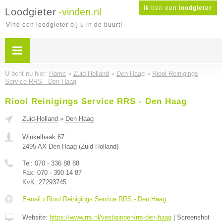
Ik ben een
loodgieter
Loodgieter
-vinden.nl
Vind een loodgieter bij u in de buurt!
U bent nu hier:
Home
»
Zuid-Holland
»
Den Haag
»
Riool Reinigings
Service RRS - Den Haag
Riool Reinigings Service RRS - Den Haag
Zuid-Holland
»
Den Haag
Winkelhaak 67
2495 AX
Den Haag
(
Zuid-Holland
)
Tel:
070 - 336 88 88
Fax:
070 - 390 14 87
KvK:
27293745
E-mail › Riool Reinigings Service RRS - Den Haag
Website:
https://www.rrs.nl/vestigingen/rrs-den-haag
|
Screenshot