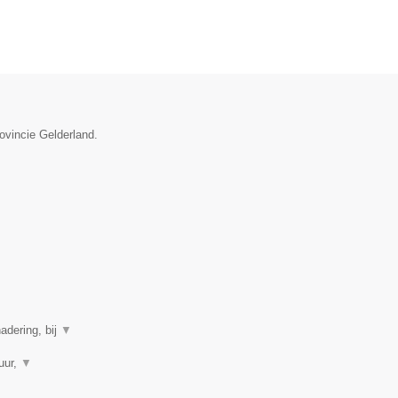
ovincie Gelderland.
adering, bij
▼
uur,
▼