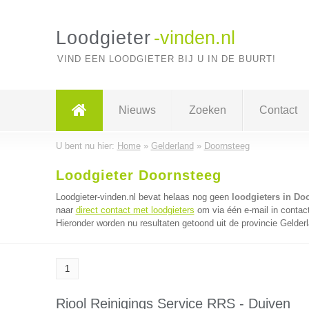
Loodgieter
-vinden.nl
VIND EEN LOODGIETER BIJ U IN DE BUURT!
Nieuws
Zoeken
Contact
U bent nu hier:
Home
»
Gelderland
»
Doornsteeg
Loodgieter Doornsteeg
Loodgieter-vinden.nl bevat helaas nog geen
loodgieters in Do
naar
direct contact met loodgieters
om via één e-mail in contact
Hieronder worden nu resultaten getoond uit de provincie Gelder
1
Riool Reinigings Service RRS - Duiven