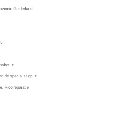
ovincie Gelderland.
45
nshot
▼
nd dé specialist op
▼
e, Rioolreparatie