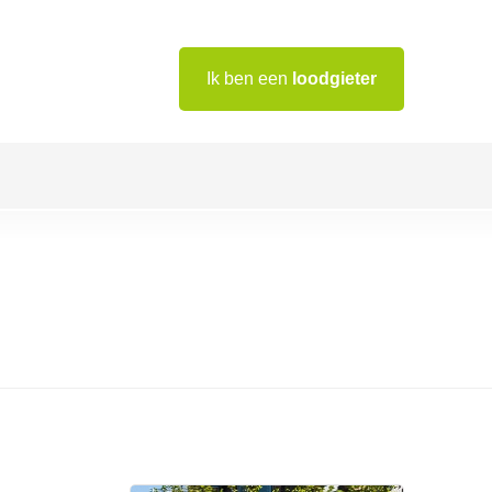
Ik ben een
loodgieter