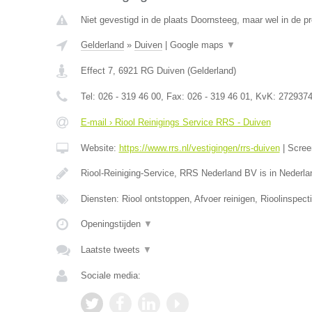
Niet gevestigd in de plaats Doornsteeg, maar wel in de pr
Gelderland
»
Duiven
|
Google maps
▼
Effect 7
,
6921 RG
Duiven
(
Gelderland
)
Tel:
026 - 319 46 00
, Fax:
026 - 319 46 01
, KvK:
272937
E-mail › Riool Reinigings Service RRS - Duiven
Website:
https://www.rrs.nl/vestigingen/rrs-duiven
|
Scree
Riool-Reiniging-Service, RRS Nederland BV is in Nederla
Diensten: Riool ontstoppen, Afvoer reinigen, Rioolinspecti
Openingstijden
▼
Laatste tweets
▼
Sociale media: