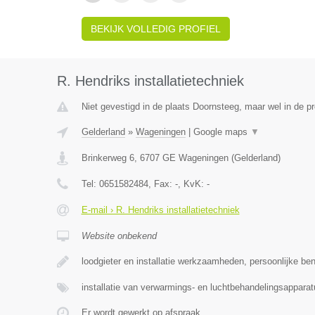
BEKIJK VOLLEDIG PROFIEL
R. Hendriks installatietechniek
Niet gevestigd in de plaats Doornsteeg, maar wel in de pr
Gelderland
»
Wageningen
|
Google maps
▼
Brinkerweg 6
,
6707 GE
Wageningen
(
Gelderland
)
Tel:
0651582484
, Fax:
-
, KvK:
-
E-mail › R. Hendriks installatietechniek
Website onbekend
loodgieter en installatie werkzaamheden, persoonlijke ben
installatie van verwarmings- en luchtbehandelingsapparat
Er wordt gewerkt op afspraak.