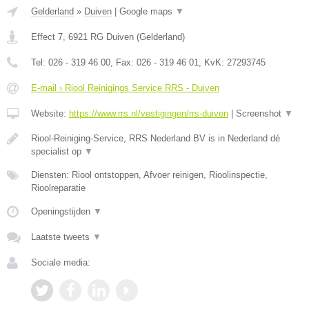
Gelderland
»
Duiven
|
Google maps
▼
Effect 7
,
6921 RG
Duiven
(
Gelderland
)
Tel:
026 - 319 46 00
, Fax:
026 - 319 46 01
, KvK:
27293745
E-mail › Riool Reinigings Service RRS - Duiven
Website:
https://www.rrs.nl/vestigingen/rrs-duiven
|
Screenshot
▼
Riool-Reiniging-Service, RRS Nederland BV is in Nederland dé
specialist op
▼
Diensten: Riool ontstoppen, Afvoer reinigen, Rioolinspectie,
Rioolreparatie
Openingstijden
▼
Laatste tweets
▼
Sociale media: