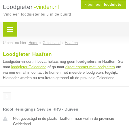
Ik ben een
loodgieter
Loodgieter
-vinden.nl
Vind een loodgieter bij u in de buurt!
U bent nu hier:
Home
»
Gelderland
»
Haaften
Loodgieter Haaften
Loodgieter-vinden.nl bevat helaas nog geen
loodgieters in Haaften
. Ga
naar
loodgieter Gelderland
of ga naar
direct contact met loodgieters
om
via één e-mail in contact te komen met meerdere loodgieters tegelijk.
Hieronder worden nu resultaten getoond uit de provincie Gelderland.
1
Riool Reinigings Service RRS - Duiven
Niet gevestigd in de plaats Haaften, maar wel in de provincie
Gelderland.