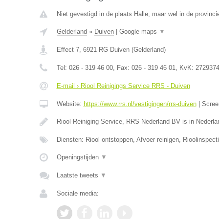
Niet gevestigd in de plaats Halle, maar wel in de provinci
Gelderland
»
Duiven
|
Google maps
▼
Effect 7
,
6921 RG
Duiven
(
Gelderland
)
Tel:
026 - 319 46 00
, Fax:
026 - 319 46 01
, KvK:
272937
E-mail › Riool Reinigings Service RRS - Duiven
Website:
https://www.rrs.nl/vestigingen/rrs-duiven
|
Scree
Riool-Reiniging-Service, RRS Nederland BV is in Nederla
Diensten: Riool ontstoppen, Afvoer reinigen, Rioolinspecti
Openingstijden
▼
Laatste tweets
▼
Sociale media: