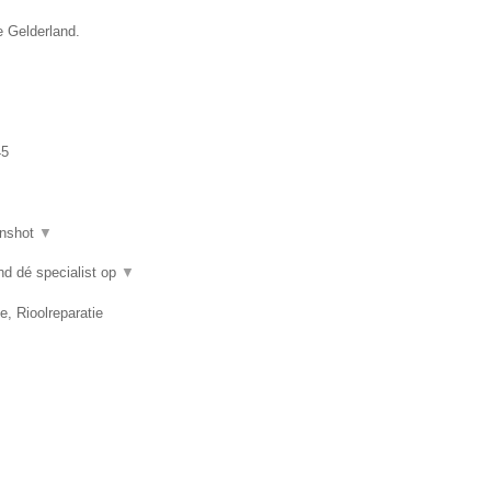
e Gelderland.
45
nshot
▼
nd dé specialist op
▼
e, Rioolreparatie