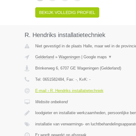
BEKIJK VOLLEDIG PROFIEL
R. Hendriks installatietechniek
Niet gevestigd in de plaats Halle, maar wel in de provinci
Gelderland
»
Wageningen
|
Google maps
▼
Brinkerweg 6
,
6707 GE
Wageningen
(
Gelderland
)
Tel:
0651582484
, Fax:
-
, KvK:
-
E-mail › R. Hendriks installatietechniek
Website onbekend
loodgieter en installatie werkzaamheden, persoonlijke ben
installatie van verwarmings- en luchtbehandelingsapparat
Er wordt gewerkt op afspraak.