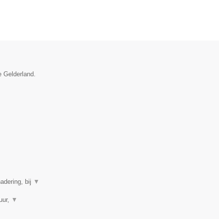
e Gelderland.
adering, bij
▼
uur,
▼