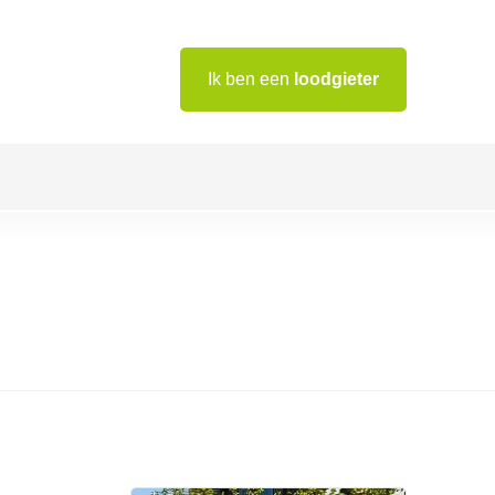
Ik ben een
loodgieter