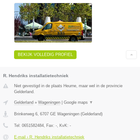
BEKIJK VOLLEDIG PROFIEL
R. Hendriks installatietechniek
Niet gevestigd in de plaats Heurne, maar wel in de provincie
Gelderland.
Gelderland
»
Wageningen
|
Google maps
▼
Brinkerweg 6
,
6707 GE
Wageningen
(
Gelderland
)
Tel:
0651582484
, Fax:
-
, KvK:
-
E-mail › R. Hendriks installatietechniek