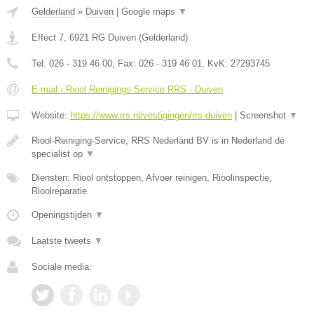
Gelderland
»
Duiven
|
Google maps
▼
Effect 7
,
6921 RG
Duiven
(
Gelderland
)
Tel:
026 - 319 46 00
, Fax:
026 - 319 46 01
, KvK:
27293745
E-mail › Riool Reinigings Service RRS - Duiven
Website:
https://www.rrs.nl/vestigingen/rrs-duiven
|
Screenshot
▼
Riool-Reiniging-Service, RRS Nederland BV is in Nederland dé
specialist op
▼
Diensten: Riool ontstoppen, Afvoer reinigen, Rioolinspectie,
Rioolreparatie
Openingstijden
▼
Laatste tweets
▼
Sociale media: