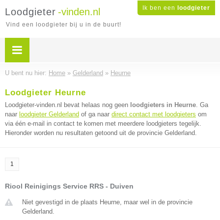
Ik ben een
loodgieter
Loodgieter
-vinden.nl
Vind een loodgieter bij u in de buurt!
U bent nu hier:
Home
»
Gelderland
»
Heurne
Loodgieter Heurne
Loodgieter-vinden.nl bevat helaas nog geen
loodgieters in Heurne
. Ga
naar
loodgieter Gelderland
of ga naar
direct contact met loodgieters
om
via één e-mail in contact te komen met meerdere loodgieters tegelijk.
Hieronder worden nu resultaten getoond uit de provincie Gelderland.
1
Riool Reinigings Service RRS - Duiven
Niet gevestigd in de plaats Heurne, maar wel in de provincie
Gelderland.