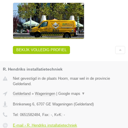
BEKIJK VOLLEDIG PROFIEL
R. Hendriks installatietechniek
Niet gevestigd in de plaats Hoorn, maar wel in de provincie
Gelderland.
Gelderland
»
Wageningen
|
Google maps
▼
Brinkerweg 6
,
6707 GE
Wageningen
(
Gelderland
)
Tel:
0651582484
, Fax:
-
, KvK:
-
E-mail › R. Hendriks installatietechniek