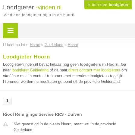
Ik ben een
loodgieter
Loodgieter
-vinden.nl
Vind een loodgieter bij u in de buurt!
U bent nu hier:
Home
»
Gelderland
»
Hoorn
Loodgieter Hoorn
Loodgieter-vinden.nl bevat helaas nog geen
loodgieters in Hoorn
. Ga
naar
loodgieter Gelderland
of ga naar
direct contact met loodgieters
om
via één e-mail in contact te komen met meerdere loodgieters tegelijk.
Hieronder worden nu resultaten getoond uit de provincie Gelderland.
1
Riool Reinigings Service RRS - Duiven
Niet gevestigd in de plaats Hoorn, maar wel in de provincie
Gelderland.