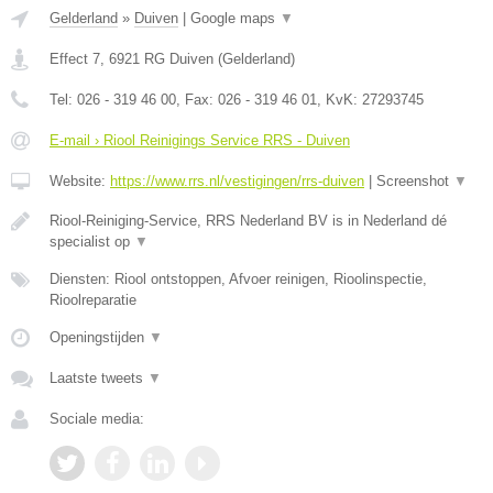
Gelderland
»
Duiven
|
Google maps
▼
Effect 7
,
6921 RG
Duiven
(
Gelderland
)
Tel:
026 - 319 46 00
, Fax:
026 - 319 46 01
, KvK:
27293745
E-mail › Riool Reinigings Service RRS - Duiven
Website:
https://www.rrs.nl/vestigingen/rrs-duiven
|
Screenshot
▼
Riool-Reiniging-Service, RRS Nederland BV is in Nederland dé
specialist op
▼
Diensten: Riool ontstoppen, Afvoer reinigen, Rioolinspectie,
Rioolreparatie
Openingstijden
▼
Laatste tweets
▼
Sociale media: