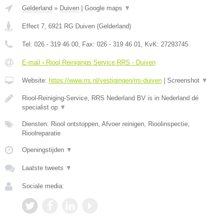
Gelderland
»
Duiven
|
Google maps
▼
Effect 7
,
6921 RG
Duiven
(
Gelderland
)
Tel:
026 - 319 46 00
, Fax:
026 - 319 46 01
, KvK:
27293745
E-mail › Riool Reinigings Service RRS - Duiven
Website:
https://www.rrs.nl/vestigingen/rrs-duiven
|
Screenshot
▼
Riool-Reiniging-Service, RRS Nederland BV is in Nederland dé
specialist op
▼
Diensten: Riool ontstoppen, Afvoer reinigen, Rioolinspectie,
Rioolreparatie
Openingstijden
▼
Laatste tweets
▼
Sociale media: