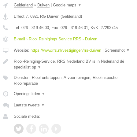
Gelderland
»
Duiven
|
Google maps
▼
Effect 7
,
6921 RG
Duiven
(
Gelderland
)
Tel:
026 - 319 46 00
, Fax:
026 - 319 46 01
, KvK:
27293745
E-mail › Riool Reinigings Service RRS - Duiven
Website:
https://www.rrs.nl/vestigingen/rrs-duiven
|
Screenshot
▼
Riool-Reiniging-Service, RRS Nederland BV is in Nederland dé
specialist op
▼
Diensten: Riool ontstoppen, Afvoer reinigen, Rioolinspectie,
Rioolreparatie
Openingstijden
▼
Laatste tweets
▼
Sociale media: