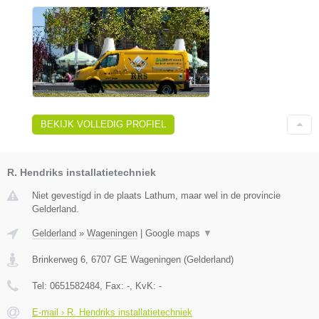
BEKIJK VOLLEDIG PROFIEL
R. Hendriks installatietechniek
Niet gevestigd in de plaats Lathum, maar wel in de provincie
Gelderland.
Gelderland
»
Wageningen
|
Google maps
▼
Brinkerweg 6
,
6707 GE
Wageningen
(
Gelderland
)
Tel:
0651582484
, Fax:
-
, KvK:
-
E-mail › R. Hendriks installatietechniek