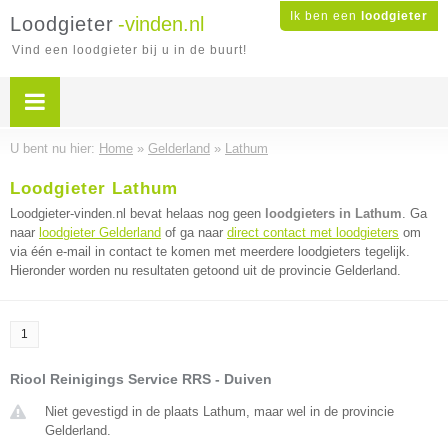
Ik ben een
loodgieter
Loodgieter
-vinden.nl
Vind een loodgieter bij u in de buurt!
U bent nu hier:
Home
»
Gelderland
»
Lathum
Loodgieter Lathum
Loodgieter-vinden.nl bevat helaas nog geen
loodgieters in Lathum
. Ga
naar
loodgieter Gelderland
of ga naar
direct contact met loodgieters
om
via één e-mail in contact te komen met meerdere loodgieters tegelijk.
Hieronder worden nu resultaten getoond uit de provincie Gelderland.
1
Riool Reinigings Service RRS - Duiven
Niet gevestigd in de plaats Lathum, maar wel in de provincie
Gelderland.