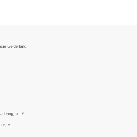
ncie Gelderland.
adering, bij
▼
uur,
▼