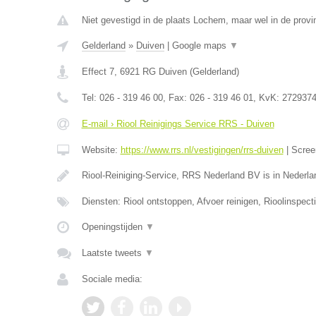
Niet gevestigd in de plaats Lochem, maar wel in de provi
Gelderland
»
Duiven
|
Google maps
▼
Effect 7
,
6921 RG
Duiven
(
Gelderland
)
Tel:
026 - 319 46 00
, Fax:
026 - 319 46 01
, KvK:
272937
E-mail › Riool Reinigings Service RRS - Duiven
Website:
https://www.rrs.nl/vestigingen/rrs-duiven
|
Scree
Riool-Reiniging-Service, RRS Nederland BV is in Nederla
Diensten: Riool ontstoppen, Afvoer reinigen, Rioolinspecti
Openingstijden
▼
Laatste tweets
▼
Sociale media: