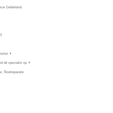
ncie Gelderland.
45
nshot
▼
nd dé specialist op
▼
e, Rioolreparatie