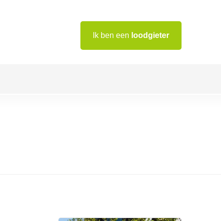
Ik ben een
loodgieter