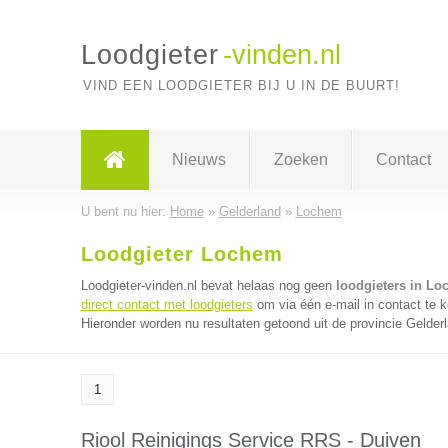
Loodgieter
-vinden.nl
VIND EEN LOODGIETER BIJ U IN DE BUURT!
Nieuws
Zoeken
Contact
U bent nu hier:
Home
»
Gelderland
»
Lochem
Loodgieter Lochem
Loodgieter-vinden.nl bevat helaas nog geen
loodgieters in L
direct contact met loodgieters
om via één e-mail in contact te k
Hieronder worden nu resultaten getoond uit de provincie Gelder
1
Riool Reinigings Service RRS - Duiven