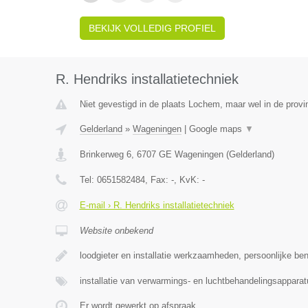
BEKIJK VOLLEDIG PROFIEL
R. Hendriks installatietechniek
Niet gevestigd in de plaats Lochem, maar wel in de provi
Gelderland
»
Wageningen
|
Google maps
▼
Brinkerweg 6
,
6707 GE
Wageningen
(
Gelderland
)
Tel:
0651582484
, Fax:
-
, KvK:
-
E-mail › R. Hendriks installatietechniek
Website onbekend
loodgieter en installatie werkzaamheden, persoonlijke ben
installatie van verwarmings- en luchtbehandelingsapparat
Er wordt gewerkt op afspraak.