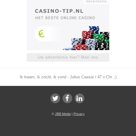
Uw advertentie hier? Mail ons
Ik kwam, ik zocht, ik vond - Julius Caesar / 47 v.Chr. ;)
©
JBB Media
|
Privacy