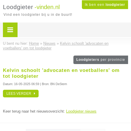
Ik ben een
loodgieter
Loodgieter
-vinden.nl
Vind een loodgieter bij u in de buurt!
U bent nu hier:
Home
»
Nieuws
»
Kelvin schoolt 'advocaten en
voetballers' om tot loodgieter
Loodgieters
per provincie
Kelvin schoolt 'advocaten en voetballers' om
tot loodgieter
Datum:
16-05-2025 06:59
| Bron: BN DeStem
LEES VERDER
Keer terug naar het nieuwsoverzicht:
Loodgieter nieuws