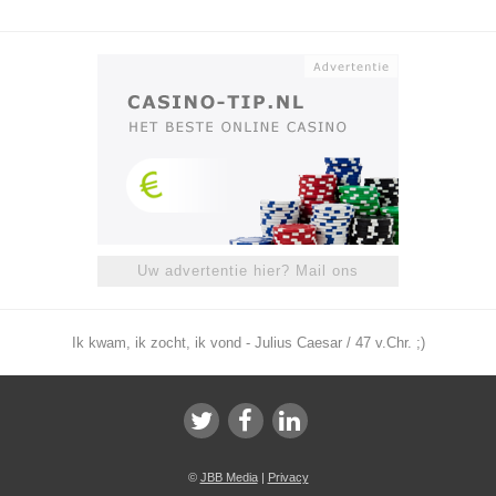
Uw advertentie hier? Mail ons
Ik kwam, ik zocht, ik vond - Julius Caesar / 47 v.Chr. ;)
©
JBB Media
|
Privacy