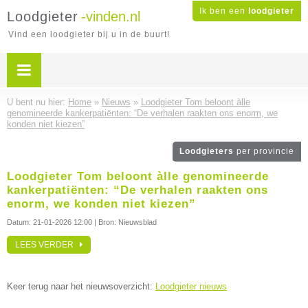
Ik ben een
loodgieter
Loodgieter
-vinden.nl
Vind een loodgieter bij u in de buurt!
U bent nu hier:
Home
»
Nieuws
»
Loodgieter Tom beloont àlle
genomineerde kankerpatiënten: “De verhalen raakten ons enorm, we
konden niet kiezen”
Loodgieters
per provincie
Loodgieter Tom beloont àlle genomineerde
kankerpatiënten: “De verhalen raakten ons
enorm, we konden niet kiezen”
Datum:
21-01-2026 12:00
| Bron: Nieuwsblad
LEES VERDER
Keer terug naar het nieuwsoverzicht:
Loodgieter nieuws