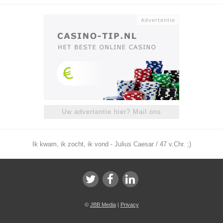
Uw advertentie hier? Mail ons
Ik kwam, ik zocht, ik vond - Julius Caesar / 47 v.Chr. ;)
©
JBB Media
|
Privacy