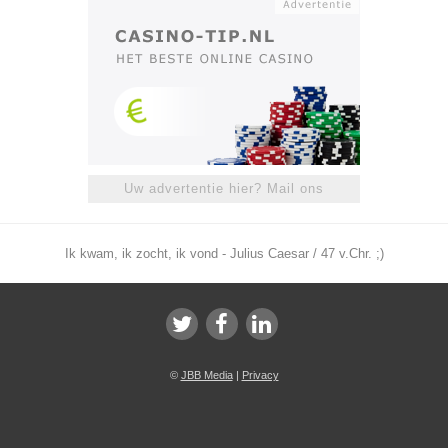
Uw advertentie hier? Mail ons
Ik kwam, ik zocht, ik vond - Julius Caesar / 47 v.Chr. ;)
©
JBB Media
|
Privacy