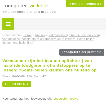
Ik ben een
loodgieter
Loodgieter
-vinden.nl
Vind een loodgieter bij u in de buurt!
U bent nu hier:
Home
»
Nieuws
»
Vakmannen zijn het beu om oplichterij
van malafide loodgieters of ontstoppers op te lossen: "Soms bellen
klanten ons huilend op"
Loodgieters
per provincie
Vakmannen zijn het beu om oplichterij van
malafide loodgieters of ontstoppers op te
lossen: "Soms bellen klanten ons huilend op"
Datum:
22-05-2025 12:30
| Bron: VRT
LEES VERDER
Keer terug naar het nieuwsoverzicht:
Loodgieter nieuws