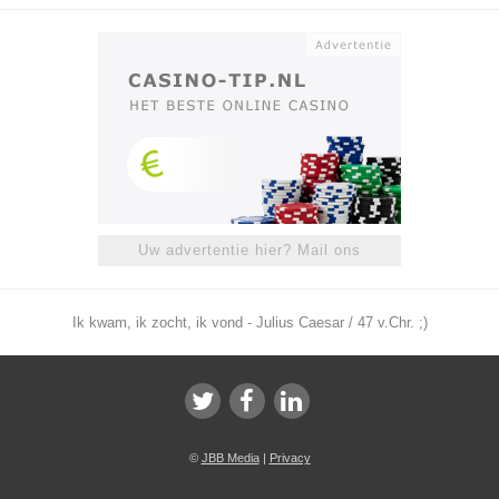
Uw advertentie hier? Mail ons
Ik kwam, ik zocht, ik vond - Julius Caesar / 47 v.Chr. ;)
©
JBB Media
|
Privacy