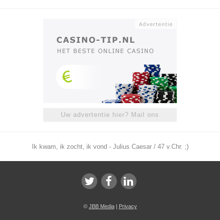
Uw advertentie hier? Mail ons
Ik kwam, ik zocht, ik vond - Julius Caesar / 47 v.Chr. ;)
©
JBB Media
|
Privacy