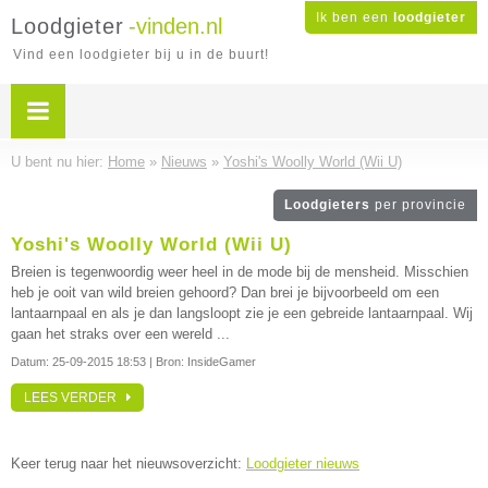
Ik ben een
loodgieter
Loodgieter
-vinden.nl
Vind een loodgieter bij u in de buurt!
U bent nu hier:
Home
»
Nieuws
»
Yoshi's Woolly World (Wii U)
Loodgieters
per provincie
Yoshi's Woolly World (Wii U)
Breien is tegenwoordig weer heel in de mode bij de mensheid. Misschien
heb je ooit van wild breien gehoord? Dan brei je bijvoorbeeld om een
lantaarnpaal en als je dan langsloopt zie je een gebreide lantaarnpaal. Wij
gaan het straks over een wereld ...
Datum:
25-09-2015 18:53
| Bron: InsideGamer
LEES VERDER
Keer terug naar het nieuwsoverzicht:
Loodgieter nieuws