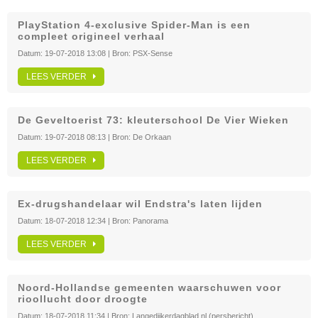
PlayStation 4-exclusive Spider-Man is een
compleet origineel verhaal
Datum:
19-07-2018 13:08
| Bron:
PSX-Sense
LEES VERDER
De Geveltoerist 73: kleuterschool De Vier Wieken
Datum:
19-07-2018 08:13
| Bron:
De Orkaan
LEES VERDER
Ex-drugshandelaar wil Endstra's laten lijden
Datum:
18-07-2018 12:34
| Bron:
Panorama
LEES VERDER
Noord-Hollandse gemeenten waarschuwen voor
rioollucht door droogte
Datum:
18-07-2018 11:34
| Bron:
Langedijkerdagblad.nl (persbericht)