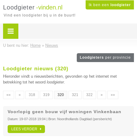
Ik ben een
loodgieter
Loodgieter
-vinden.nl
Vind een loodgieter bij u in de buurt!
U bent nu hier:
Home
»
Nieuws
Loodgieters
per provincie
Loodgieter nieuws (320)
Hieronder vindt u nieuwsberichten, gevonden op het internet met
betrekking tot het woord
loodgieter
.
««
«
318
319
320
321
322
»
»»
Voorlopig geen bouw vijf woningen Vinkenbaan
Datum:
19-07-2018 19:04
| Bron:
Noordhollands Dagblad (persbericht)
LEES VERDER