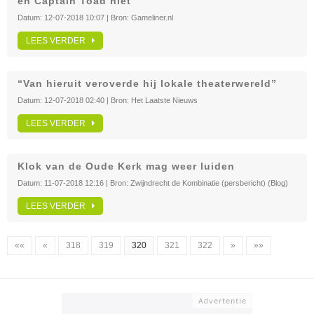
en Captain Toad niet
Datum:
12-07-2018 10:07
| Bron:
Gameliner.nl
LEES VERDER
“Van hieruit veroverde hij lokale theaterwereld”
Datum:
12-07-2018 02:40
| Bron:
Het Laatste Nieuws
LEES VERDER
Klok van de Oude Kerk mag weer luiden
Datum:
11-07-2018 12:16
| Bron:
Zwijndrecht de Kombinatie (persbericht) (Blog)
LEES VERDER
««
«
318
319
320
321
322
»
»»