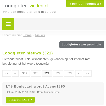
Ik ben een
loodgieter
Loodgieter
-vinden.nl
Vind een loodgieter bij u in de buurt!
U bent nu hier:
Home
»
Nieuws
Loodgieters
per provincie
Loodgieter nieuws (321)
Hieronder vindt u nieuwsberichten, gevonden op het internet met
betrekking tot het woord
loodgieter
.
««
«
319
320
321
322
323
»
»»
LTS Boulevard wordt Avenu1895
Datum:
11-07-2018 09:37
| Bron:
Arnhem Direct
LEES VERDER