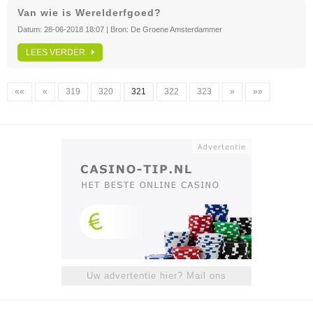
Van wie is Werelderfgoed?
Datum:
28-06-2018 18:07
| Bron:
De Groene Amsterdammer
LEES VERDER
««
«
319
320
321
322
323
»
»»
Uw advertentie hier? Mail ons